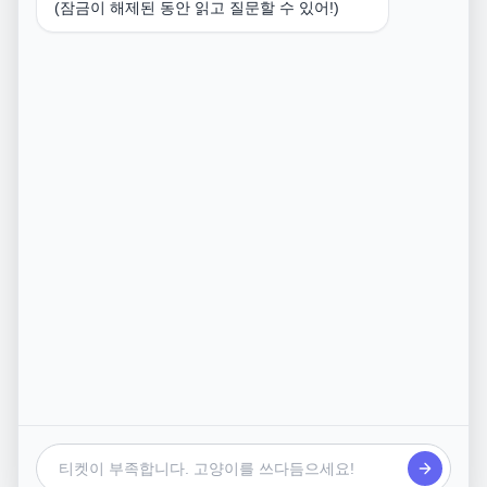
동남아시아 여행지중 바다가 가장 맑고
(잠금이 해제된 동안 읽고 질문할 수 있어!)
즐길거리가 다양하며
한국에서 직항으로 4시간 가량 소요되는
한국과 가장 가까운
필리핀 세부와 보홀을 추천드립니다
필리핀 세부와 보홀은
가족여행,커플여행,우정여행,신혼여행 등 모든 여행에 어울
리는 여행지이며
1인 왕복 항공권 가격은
20~60만원대에 형성 되어 있고 (시기에 따라 상이함)
호텔,리조트는 디럭스룸 2인1실 조식포함 1박기준
3성급은 6~10만원 / 4성급은 10~20만원 / 5성급 이상은
20~40만원대에 형성되어 있습니다
아래는 필리핀 세부와 보홀 간략 설명글입니다
세부는
리조트에서 호캉스 및 골프,스카이 다이빙,패러 글라이딩,
산악자전거 라이딩을 비롯하여
에메랄드빛 바다에서 즐기는 막탄 아일랜드 요트 호핑투어