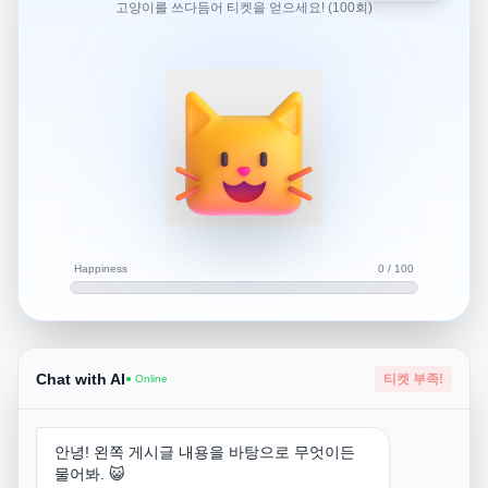
고양이를 쓰다듬어 티켓을 얻으세요! (100회)
것들이 있는지 궁금합니다. 특히 안전하면서도 재미있는 활
동이 있다면 추천 부탁드립니다.
필리핀 세부,보홀에서 현지여행사 운영하고있는
WITHCEBU (위드세부) 자유여행사 입니다
저희는 자유여행 서포트 및
요청시 한국인 가이드가 직접 전용차량으로 운전하여 가이
드해드리며
각종 투어,숙소 등등 저렴하게 예약해드립니다.
Happiness
0 / 100
답변드릴게요
Chat with AI
티켓 부족!
● Online
호핑투어,고래상어투어,캐녀닝투어 등이 있습니다
안녕! 왼쪽 게시글 내용을 바탕으로 무엇이든
추천드리는 해외 여행지는
물어봐. 😺